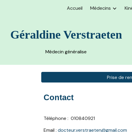
Accueil
Médecins
Kin
ip to main content
Skip to navigat
Géraldine Verstraeten
Médecin généralise
Prise de re
Contact
Téléphone :
010840921
Email
:
docteur.verstraeten@gmail.com