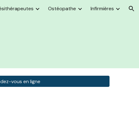
ésithérapeutes
Ostéopathe
Infirmières
ion
ndez-vous en ligne